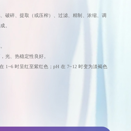
洗、破碎、提取（或压榨）、过滤、精制、浓缩、调
制成。
醇。
下，光、热稳定性良好。
在 1~6 时呈红至紫红色；pH 在 7~12 时变为淡褐色