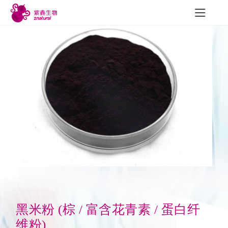
研发与质量
新闻中心
联
研发成果
公司新闻
质量建设
行业动态
可追溯性
展会信息
员工风采
黑米粉 (棕 / 富含花青素 / 蛋白纤
维粉)