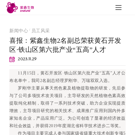
/
新闻中心
员工风采
喜报：紫鑫生物2名副总荣获黄石开发
区·铁山区第六批产业“五高”人才
研发与质量
新闻中心
联
2023.11.29
11月15日，黄石开发区·铁山区第六批产业“五高”人才公
布名单中，我司2名副总经理罗刚华、万瑞双双入选。
研发成果
公司新闻
罗刚华主要从事天然色素及植物提取物的研发，先后参
质量建设
行业动态
与了公司多项技术攻关项目，主导研发的天然植物色素高效
可追溯性
展会信息
提取纯化精制，取得了一系列技术突破，助力企业实现提质
增效，主导项目研究的相关技术、成果推广应用到国内外多
员工风采
家知名企业，产品应用广泛。为公司创造了显著的经济效益
和社会效益，并获得2019年度湖北省科学技术进步二等奖。
作为项目主要完成人参与国家级省级重大技术创新专项5