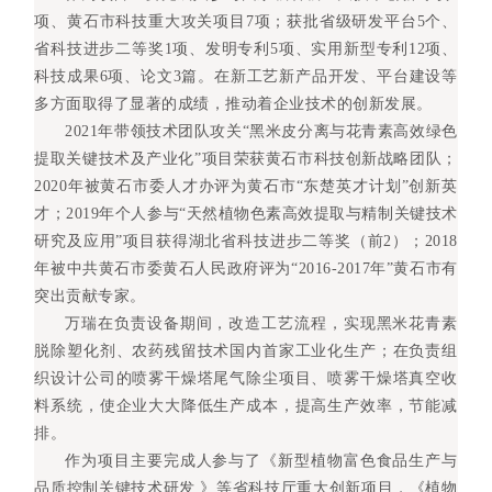
项、黄石市科技重大攻关项目7项；获批省级研发平台5个、
省科技进步二等奖1项、发明专利5项、实用新型专利12项、
科技成果6项、论文3篇。在新工艺新产品开发、平台建设等
多方面取得了显著的成绩，推动着企业技术的创新发展。
2021年带领技术团队攻关“黑米皮分离与花青素高效绿色
提取关键技术及产业化”项目荣获黄石市科技创新战略团队；
2020年被黄石市委人才办评为黄石市“东楚英才计划”创新英
才；2019年个人参与“天然植物色素高效提取与精制关键技术
研究及应用”项目获得湖北省科技进步二等奖（前2）；2018
年被中共黄石市委黄石人民政府评为“2016-2017年”黄石市有
突出贡献专家。
万瑞在负责设备期间，改造工艺流程，实现黑米花青素
脱除塑化剂、农药残留技术国内首家工业化生产；在负责组
织设计公司的喷雾干燥塔尾气除尘项目、喷雾干燥塔真空收
料系统，使企业大大降低生产成本，提高生产效率，节能减
排。
作为项目主要完成人参与了《新型植物富色食品生产与
品质控制关键技术研发 》等省科技厅重大创新项目，《植物