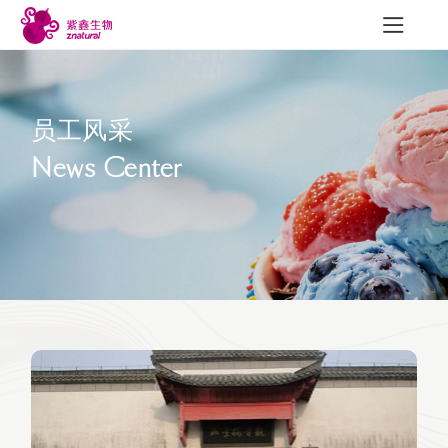
员工风采
News Center
研发与质量
新闻中心
联
研发成果
公司新闻
质量建设
行业动态
可追溯性
展会信息
员工风采